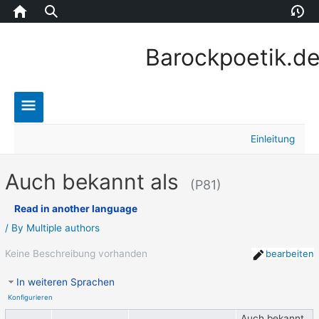
Home
Version
E
Barockpoetik.d
Main
Einleitung
Menu
Auch bekannt als
(P81)
Read in another language
/ By
Multiple authors
Keine Beschreibung vorhanden
bearbeiten
In weiteren Sprachen
Konfigurieren
Auch bekannt