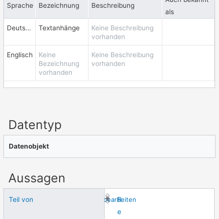
Sprache
Bezeichnung
Beschreibung
als
Deutsch
Textanhänge
Keine Beschreibung
vorhanden
Englisch
Keine
Keine Beschreibung
Bezeichnung
vorhanden
vorhanden
Datentyp
Datenobjekt
Aussagen
Teil von
bearbeiten
R
e