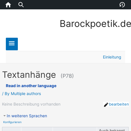
Home
Version
E
Barockpoetik.d
Main
Einleitung
Menu
Textanhänge
(P78)
Read in another language
/ By
Multiple authors
Keine Beschreibung vorhanden
bearbeiten
In weiteren Sprachen
Konfigurieren
Auch bekannt