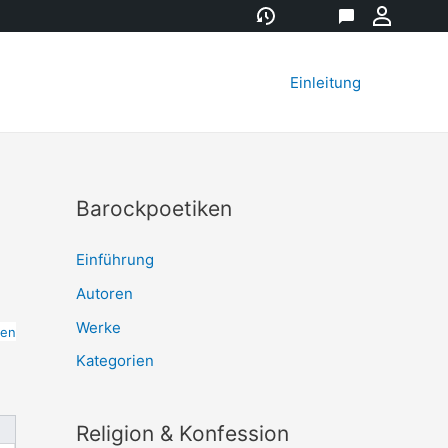
Versionsgeschichte
Eigenschaft
Diskussion
Meine
Werkz
Einleitung
Barockpoetiken
Einführung
Autoren
Werke
ten
Kategorien
Religion & Konfession