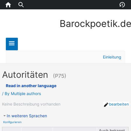
Home
Version
E
Barockpoetik.d
Main
Einleitung
Menu
Autoritäten
(P75)
Read in another language
/ By
Multiple authors
Keine Beschreibung vorhanden
bearbeiten
In weiteren Sprachen
Konfigurieren
Auch bekannt