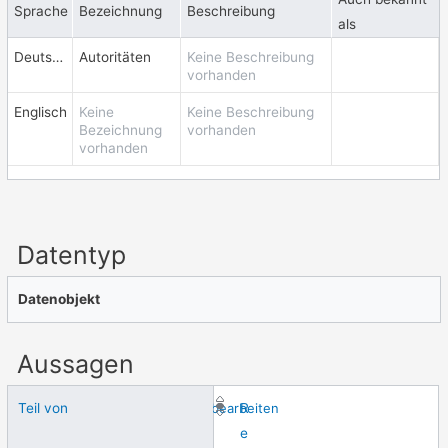
Sprache
Bezeichnung
Beschreibung
als
Deutsch
Autoritäten
Keine Beschreibung
vorhanden
Englisch
Keine
Keine Beschreibung
Bezeichnung
vorhanden
vorhanden
Datentyp
Datenobjekt
Aussagen
Teil von
bearbeiten
R
e