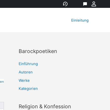
Versionsgeschichte
Eigenschaft
Diskussion
Meine
Werkz
Einleitung
Barockpoetiken
Einführung
Autoren
Werke
ten
Kategorien
Religion & Konfession