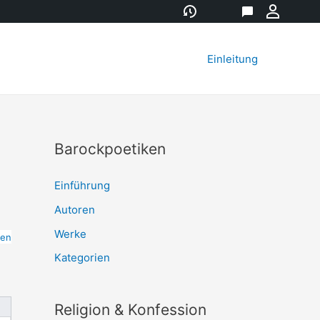
Versionsgeschichte
Eigenschaft
Diskussion
Meine
Werkz
Einleitung
Barockpoetiken
Einführung
Autoren
Werke
ten
Kategorien
Religion & Konfession