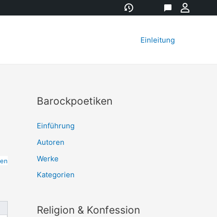
Versionsgeschichte
Eigenschaft
Diskussion
Meine
Werkz
Einleitung
Barockpoetiken
Einführung
Autoren
Werke
ten
Kategorien
Religion & Konfession