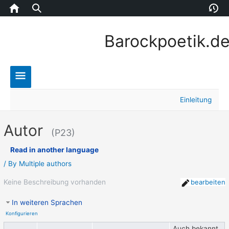
Home
Version
E
Barockpoetik.d
Main
Einleitung
Menu
Autor
(P23)
Read in another language
/ By
Multiple authors
Keine Beschreibung vorhanden
bearbeiten
In weiteren Sprachen
Konfigurieren
Auch bekannt