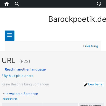
Home
Version
E
Barockpoetik.d
Main
Einleitung
Menu
URL
(P22)
Read in another language
/ By
Multiple authors
Keine Beschreibung vorhanden
bearbeiten
In weiteren Sprachen
Konfigurieren
Auch bekannt