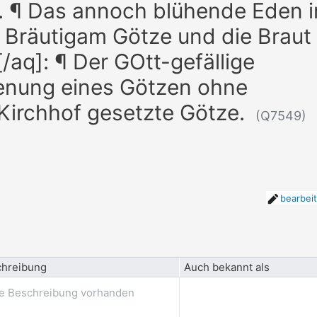
ß. ¶ Das annoch blühende Eden i
r Bräutigam Götze und die Braut
/aq]: ¶ Der GOtt-gefällige
ienung eines Götzen ohne
Kirchhof gesetzte Götze.
(Q7549)
bearbei
hreibung
Auch bekannt als
e Beschreibung vorhanden