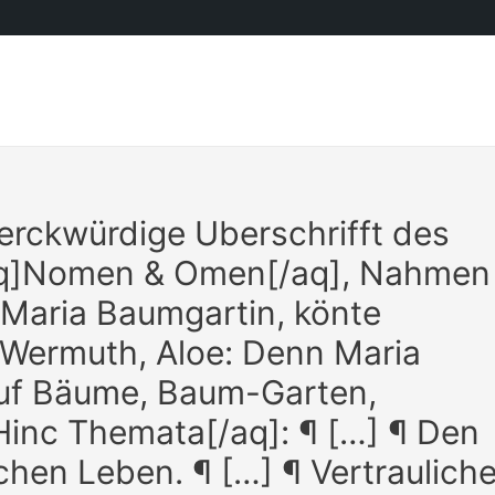
erckwürdige Uberschrifft des
aq]Nomen & Omen[/aq], Nahmen
 Maria Baumgartin, könte
f Wermuth, Aloe: Denn Maria
 auf Bäume, Baum-Garten,
]Hinc Themata[/aq]: ¶ […] ¶ Den
hen Leben. ¶ […] ¶ Vertraulich