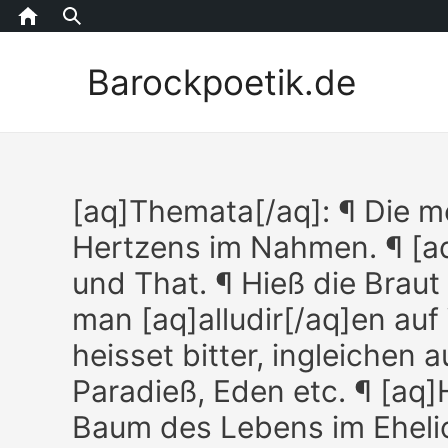
Home
Barockpoetik.de
[aq]Themata[/aq]: ¶ Die m
Hertzens im Nahmen. ¶ [
und That. ¶ Hieß die Braut
man [aq]alludir[/aq]en au
heisset bitter, ingleichen
Paradieß, Eden etc. ¶ [aq
Baum des Lebens im Ehelic