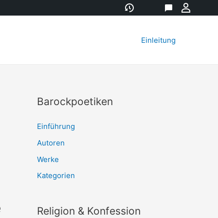
Versionsgeschichte
Datenobjekt
Diskussion
Meine
Werkz
Einleitung
Barockpoetiken
Einführung
Autoren
Werke
Kategorien
e
Religion & Konfession