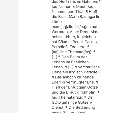
des Hertzens im Nahmen. ¶
[aq]Nomen & Omen[/aq],
Nahmen und That. ¶ Hieß
die Braut Maria Baumgartin,
könte
man [aq]alludir[/aq]en auf
Wermuth, Aloe: Denn Maria
heisset bitter, ingleichen
auf Bäume, Baum-Garten,
Paradieß, Eden etc. ¶
[aq]Hinc Themata[/aq]: ¶
[…] ¶ Den Baum des
Lebens im Ehelichen
Leben. ¶ […] ¶ Vertrauliche
Liebe ein irrdisch Paradieß.
¶ Das annoch blühende
Eden in vergnügter Ehe. ¶
Hieß der Bräutigam Götze
und die Braut Kirchhofin. ¶
[aq]Themata[/aq]: ¶ Der
GOtt-gefällige Götzen-
Dienst. ¶ Die Bedienung
eines Götzen ohne